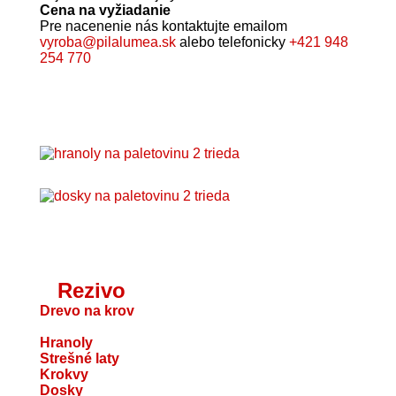
Cena na vyžiadanie
Pre nacenenie nás kontaktujte emailom
vyroba@pilalumea.sk
alebo telefonicky
+421 948
254 770
Rezivo
Drevo na krov
Hranoly
Strešné laty
Krokvy
Dosky